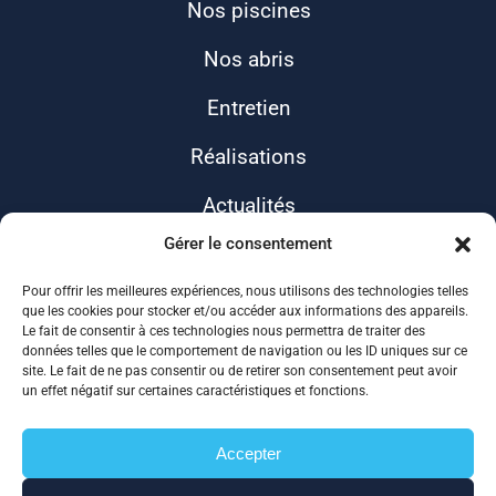
Nos piscines
Nos abris
Entretien
Réalisations
Actualités
Gérer le consentement
Contact
Pour offrir les meilleures expériences, nous utilisons des technologies telles
que les cookies pour stocker et/ou accéder aux informations des appareils.
Le fait de consentir à ces technologies nous permettra de traiter des
données telles que le comportement de navigation ou les ID uniques sur ce
site. Le fait de ne pas consentir ou de retirer son consentement peut avoir
un effet négatif sur certaines caractéristiques et fonctions.
Accepter
ALLIANCE 17