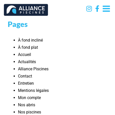
Passer
au
contenu
Pages
À fond incliné
À fond plat
Accueil
Actualités
Alliance Piscines
Contact
Entretien
Mentions légales
Mon compte
Nos abris
Nos piscines