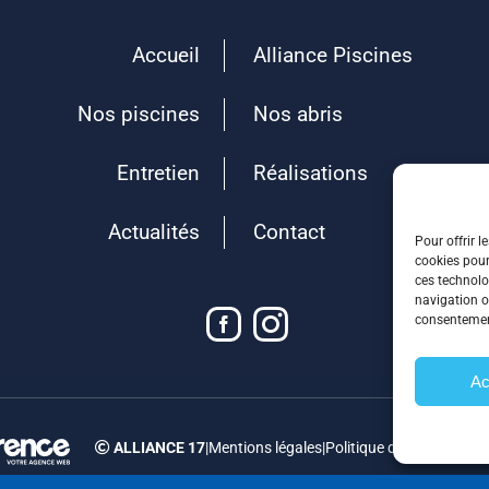
Accueil
Alliance Piscines
Nos piscines
Nos abris
Entretien
Réalisations
Actualités
Contact
Pour offrir l
cookies pour
ces technolo
navigation ou
consentement
Ac
ALLIANCE 17
|
Mentions légales
|
Politique de confidential