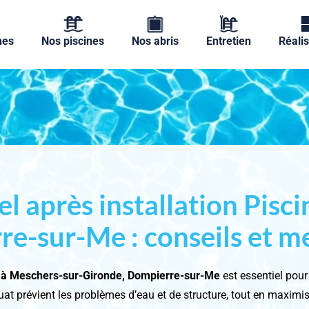
nes
Nos piscines
Nos abris
Entretien
Réalis
iel après installation Pisc
e-sur-Me : conseils et me
ne à Meschers-sur-Gironde, Dompierre-sur-Me
est essentiel pour
uat prévient les problèmes d’eau et de structure, tout en maximisa