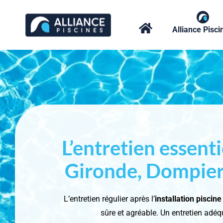
Passer
au
Alliance Pisci
contenu
L’entretien essent
Gironde, Dompierr
L’entretien régulier après l’
installation pisci
sûre et agréable. Un entretien adéq