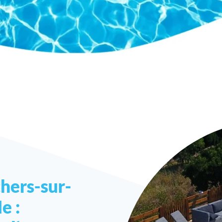
chers-sur-
e :