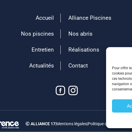
Accueil
Alliance Piscines
Nos piscines
Nos abris
Entretien
Réalisations
Actualités
Contact
Pour offrir l
cookies pour
ces technolo
navigation ou
consentement
Ac
ALLIANCE 17
|
Mentions légales
|
Politique de confidential