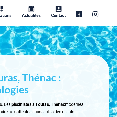
ations
Actualités
Contact
uras, Thénac :
ologies
es. Les
piscinistes à Fouras, Thénac
modernes
ondre aux attentes croissantes des clients.