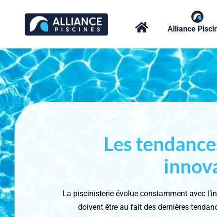
Passer
au
Alliance Pisci
contenu
Les tendances
innova
La piscinisterie évolue constamment avec l’i
doivent être au fait des dernières tendanc