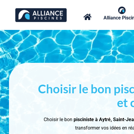
Passer
au
Alliance Pisci
contenu
Choisir le bon pisc
et 
Choisir le bon
pisciniste à Aytré, Saint-Je
transformer vos idées en réa