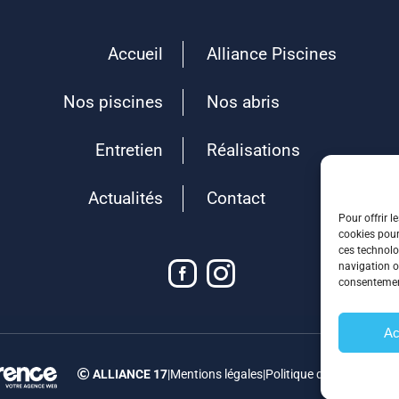
Accueil
Alliance Piscines
Nos piscines
Nos abris
Entretien
Réalisations
Actualités
Contact
Pour offrir l
cookies pour
ces technolo
navigation ou
consentement
Ac
ALLIANCE 17
|
Mentions légales
|
Politique de confidential