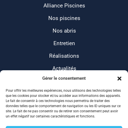
Alliance Piscines
Nos piscines
Nos abris
Entretien
Réalisations
Actualités
Gérer le consentement
Contact
Pour offrir les meilleures expériences, nous utilisons des technologies telles
que les cookies pour stocker et/ou accéder aux informations des appareils.
Le fait de consentir à ces technologies nous permettra de traiter des
données telles que le comportement de navigation ou les ID uniques sur ce
site. Le fait de ne pas consentir ou de retirer son consentement peut avoir
un effet négatif sur certaines caractéristiques et fonctions.