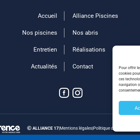
Accueil
Alliance Piscines
Nos piscines
Nos abris
Entretien
Réalisations
Actualités
Contact
Pour offrir l
cookies pour
ces technolo
navigation ou
consentement
Ac
ALLIANCE 17
|
Mentions légales
|
Politique de confidential