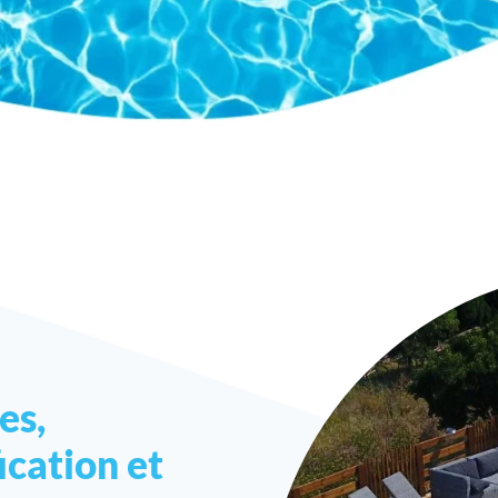
es,
ication et