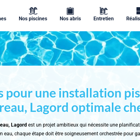
nes
Nos piscines
Nos abris
Entretien
Réalis
s pour une installation pis
reau, Lagord optimale ch
oreau, Lagord
est un projet ambitieux qui nécessite une planifica
en eau, chaque étape doit être soigneusement orchestrée pour gar