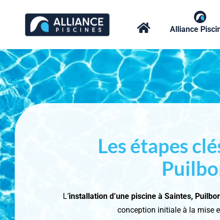
Passer
au
Alliance Pisci
contenu
Les étapes clé
Puilbo
L’
installation d’une piscine à Saintes, Puilb
conception initiale à la mise 