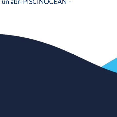
ec un abri PISCINOCÉAN –