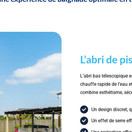
L’abri de pi
L’abri bas télescopique es
chauffe rapide de l’eau e
combine esthétisme, sécu
Un design discret, 
Un effet de serre ef