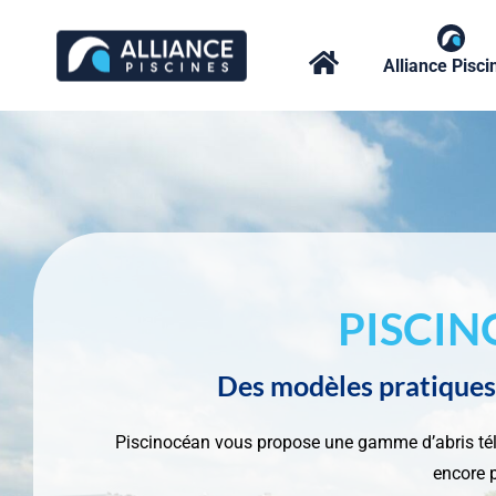
Passer
au
Alliance Pisci
contenu
PISCIN
Des modèles pratiques e
Piscinocéan vous propose une gamme d’abris téle
encore p