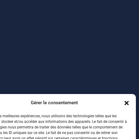
Gérer le consentement
es meilleures expériences, nous utilisons des technologies telles que les
 stocker et/ou accéder aux informations des appareils. Le fait de consentir à
gies nous permettra de traiter des données telles que le comportement de
 les ID uniques sur ce site. Le fait de ne pas consentir ou de retirer son
 peut avoir un effet négatif sur certaines caractéristiques et fonctions.